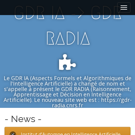
M
S
GDR IA -> GDR
k
a
i
i
p
n
t
RADIA
m
o
e
c
n
o
n
u
t
e
n
Le GDR IA (Aspects Formels et Algorithmiques de
t
l'Intelligence Artificielle) a changé de nom et
s'appelle à présent le GDR RADIA (Raisonnement,
Apprentissage et Décision en Intelligence
Artificielle). Le nouveau site web est : https://gdr-
radia.cnrs.fr
- News -
Institut d’Automne en Intelligence Artificielle