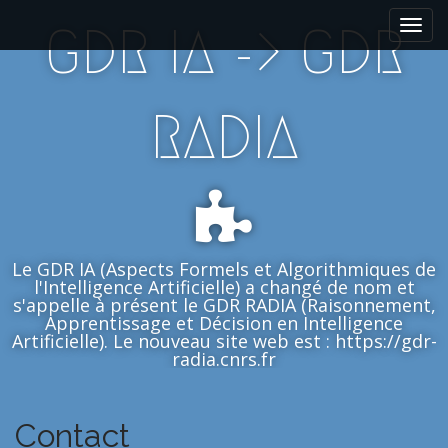
M
S
GDR IA -> GDR
k
a
i
i
p
n
t
m
RADIA
o
e
c
n
o
n
u
t
e
n
Le GDR IA (Aspects Formels et Algorithmiques de
t
l'Intelligence Artificielle) a changé de nom et
s'appelle à présent le GDR RADIA (Raisonnement,
Apprentissage et Décision en Intelligence
Artificielle). Le nouveau site web est : https://gdr-
radia.cnrs.fr
Contact