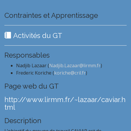
Contraintes et Apprentissage
Activités du GT
Responsables
Nadjib Lazaar (
Nadjib.Lazaar@lirmm.fr
)
Frederic Koriche (
koriche@cril.fr
)
Page web du GT
http://www.lirmm.fr/~lazaar/caviar.h
tml
Description