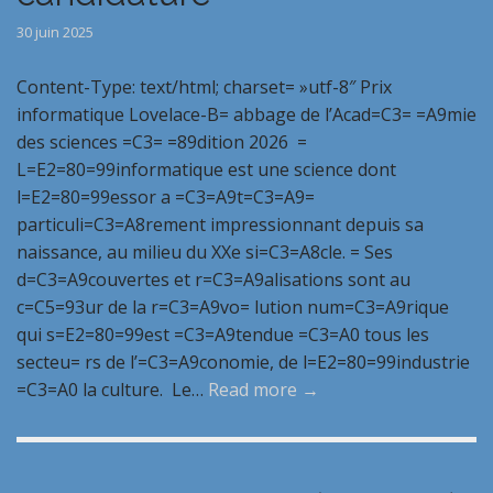
30 juin 2025
Content-Type: text/html; charset= »utf-8″ Prix
informatique Lovelace-B= abbage de l’Acad=C3= =A9mie
des sciences =C3= =89dition 2026 =
L=E2=80=99informatique est une science dont
l=E2=80=99essor a =C3=A9t=C3=A9=
particuli=C3=A8rement impressionnant depuis sa
naissance, au milieu du XXe si=C3=A8cle. = Ses
d=C3=A9couvertes et r=C3=A9alisations sont au
c=C5=93ur de la r=C3=A9vo= lution num=C3=A9rique
qui s=E2=80=99est =C3=A9tendue =C3=A0 tous les
secteu= rs de l’=C3=A9conomie, de l=E2=80=99industrie
=C3=A0 la culture. Le…
Read more →