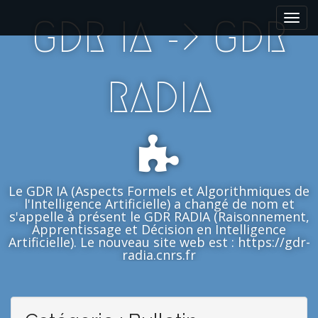
M
S
GDR IA -> GDR
k
a
i
i
p
n
t
m
RADIA
o
e
c
n
o
n
u
t
e
n
Le GDR IA (Aspects Formels et Algorithmiques de
t
l'Intelligence Artificielle) a changé de nom et
s'appelle à présent le GDR RADIA (Raisonnement,
Apprentissage et Décision en Intelligence
Artificielle). Le nouveau site web est : https://gdr-
radia.cnrs.fr