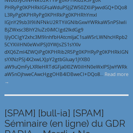
NvbG9yOiNFNkU2RTYiPg0KPHRib2R5Pg0K
PHRyPg0KPHRkIGFsaWduPSJjZW50ZXIiPjwvdGQ+DQo8
L3RyPg0KPHRyPg0KPHRkPg0KPHRhYmxl
IGJnY29sb3I9IiNFNkU2RTYiIGNlbGxwYWRkaW5nPSIwIi
BjZWxsc3BhY2luZz0iMCIgd2lkdGg9
IjIyOCIgY2xhc3M9InhfbHAtcmljaC1saW5rLWNhcHRpb2
5CYXIiIHN0eWxlPSJ0YWJsZS1sYXlv
dXQ6Zml4ZWQiPg0KPHRib2R5Pg0KPHRyPg0KPHRkIGN
sYXNzPSJ4X2xwLXJpY2gtbGluay1jYXB0
aW9uQmFyLXRleHRTdGFja0l0ZW0iIHN0eWxlPSJwYWRk
aW5nOjhweCAwcHggOHB4IDBweCI+DQo8…
Read more
→
[SPAM] [bull-ia] [SPAM]
Séminaire (en ligne) du GDR