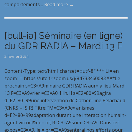
comportements…
Read more →
[bull-ia] Séminaire (en ligne)
du GDR RADIA – Mardi 13 F
2 février 2024
Content-Type: text/html; charset= »utf-8″ *** Li= en
zoom: = https://utc-fr.zoom.us/j/84733460093 ***Le
prochain s=C3=A9minaire GDR RADIA aur= a lieu Mardi
13 F=C3=A9vrier =C3=A0 11h. Il s=E2=80=99agira
d=E2=80=99une intervention de Cather= ine Pelachaud
(CNRS – ISIR) Titre: "M=C3=A9c= anismes
d=E2=80=99adaptation durant une interaction humain-
agent virtuel&qu= ot; R=C3=A9sum=C3=A9 Dans cet
expos=C3=A9, je = pr=C3=A9senterai nos efforts pour