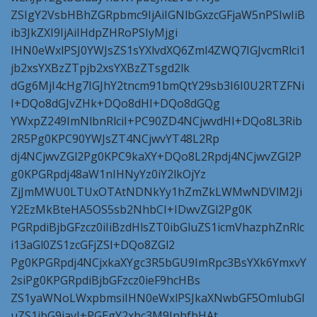
ZSIgY2VsbHBhZGRpbmc9IjAiIGNlbGxzcGFjaW5nPSIwIiB
ib3JkZXI9IjAiIHdpZHRoPSIyMjgi
IHN0eWxlPSJ0YWJsZS1sYXlvdXQ6Zml4ZWQ7IGJvcmRlci1
jb2xsYXBzZTpjb2xsYXBzZTsgd2lk
dGg6MjI4cHg7IGJhY2tncm91bmQtY29sb3I6I0U2RTZFNi
I+DQo8dGJvZHk+DQo8dHI+DQo8dGQg
YWxpZ249ImNlbnRlciI+PC90ZD4NCjwvdHI+DQo8L3Rib
2R5Pg0KPC90YWJsZT4NCjwvYT48L2Rp
dj4NCjwvZGl2Pg0KPC9kaXY+DQo8L2Rpdj4NCjwvZGl2P
g0KPGRpdj48aW1nIHNyYz0iY2lkOjYz
ZjJmMWU0LTUxOTAtNDNkYy1hZmZkLWMwNDVlM2Ji
Y2EzMkBteHA5OS5sb2NhbCI+IDwvZGl2Pg0K
PGRpdiBjbGFzcz0iIiBzdHlsZT0ibGluZS1icmVhazphZnRlc
i13aGl0ZS1zcGFjZSI+DQo8ZGl2
Pg0KPGRpdj4NCjxkaXYgc3R5bGU9ImRpc3BsYXk6YmxvY
2siPg0KPGRpdiBjbGFzcz0ieF9hcHBs
ZS1yaWNoLWxpbmsiIHN0eWxlPSJkaXNwbGF5OmlubGl
uZS1ibG9jayI+PGEgY2xhc3M9InhfbHAt