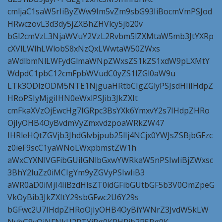
cmljaC1saW5rIiByZWw9Im5vZm9sbG93IiBocmVmPSJod
HRwczovL3d3dy5jZXBhZHVlcy5jb20v
bGl2cmVzL3NjaWVuY2VzL2Rvbm5lZXMtaW5mb3JtYXRp
cXVlLWlhLWlobS8xNzQxLWwtaW50ZWxs
aWdlbmNlLWFydGlmaWNpZWxsZS1kZS1xdW9pLXMtY
WdpdC1pbC12cmFpbWVudC0yZS1lZGl0aW9u
LTk3ODIzODM5NTE1NjguaHRtbCIgZGlyPSJsdHIiIHdpZ
HRoPSIyMjgiIHN0eWxlPSJib3JkZXIt
cmFkaXVzOjEwcHg7IGRpc3BsYXk6YmxvY2s7IHdpZHRo
OjIyOHB4OyBvdmVyZmxvdzpoaWRkZW47
IHRleHQtZGVjb3JhdGlvbjpub25lIj4NCjx0YWJsZSBjbGFzc
z0ieF9scC1yaWNoLWxpbmstZW1h
aWxCYXNlVGFibGUiIGNlbGxwYWRkaW5nPSIwIiBjZWxsc
3BhY2luZz0iMCIgYm9yZGVyPSIwIiB3
aWR0aD0iMjI4IiBzdHlsZT0idGFibGUtbGF5b3V0OmZpeG
VkOyBib3JkZXItY29sbGFwc2U6Y29s
bGFwc2U7IHdpZHRoOjIyOHB4OyBiYWNrZ3JvdW5kLW