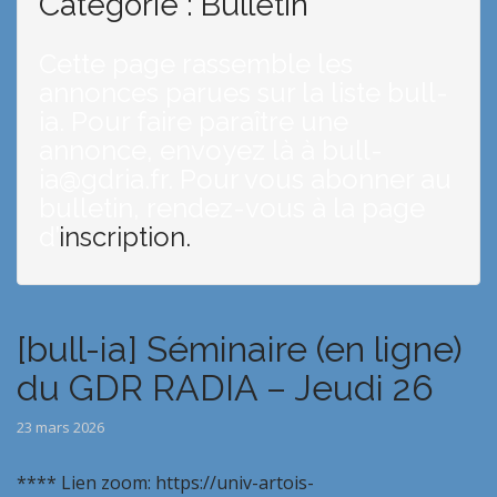
Catégorie :
Bulletin
Cette page rassemble les
annonces parues sur la liste bull-
ia. Pour faire paraître une
annonce, envoyez là à bull-
ia@gdria.fr. Pour vous abonner au
bulletin, rendez-vous à la page
d’
inscription.
[bull-ia] Séminaire (en ligne)
du GDR RADIA – Jeudi 26
23 mars 2026
**** Lien zoom: https://univ-artois-