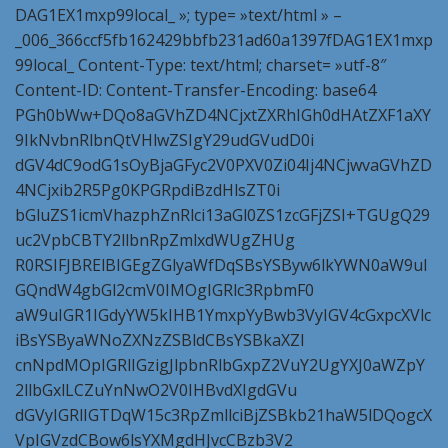
DAG1EX1mxp99local_ »; type= »text/html » –
_006_366ccf5fb162429bbfb231ad60a1397fDAG1EX1mxp
99local_ Content-Type: text/html; charset= »utf-8″
Content-ID: Content-Transfer-Encoding: base64
PGh0bWw+DQo8aGVhZD4NCjxtZXRhIGh0dHAtZXF1aXY
9IkNvbnRlbnQtVHlwZSIgY29udGVudD0i
dGV4dC9odG1sOyBjaGFyc2V0PXV0Zi04Ij4NCjwvaGVhZD
4NCjxib2R5Pg0KPGRpdiBzdHlsZT0i
bGluZS1icmVhazphZnRlci13aGl0ZS1zcGFjZSI+TGUgQ29
uc2VpbCBTY2llbnRpZmlxdWUgZHUg
R0RSIFJBRElBIGEgZGlyaWfDqSBsYSByw6lkYWN0aW9uI
GQndW4gbGl2cmV0IMOgIGRlc3RpbmF0
aW9uIGR1IGdyYW5kIHB1YmxpYyBwb3VyIGV4cGxpcXVlc
iBsYSByaWNoZXNzZSBldCBsYSBkaXZl
cnNpdMOpIGRlIGzigJlpbnRlbGxpZ2VuY2UgYXJ0aWZpY
2llbGxlLCZuYnNwO2V0IHBvdXIgdGVu
dGVyIGRlIGTDqW15c3RpZmllciBjZSBkb21haW5lDQogcX
VpIGVzdCBow6lsYXMgdHJvcCBzb3V2