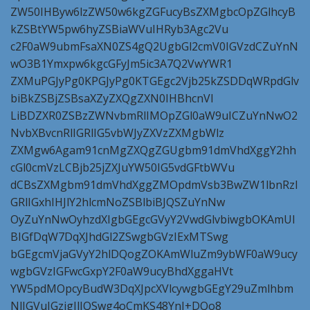
ZW50IHByw6lzZW50w6kgZGFucyBsZXMgbcOpZGlhcyB
kZSBtYW5pw6hyZSBiaWVuIHRyb3Agc2Vu
c2F0aW9ubmFsaXN0ZS4gQ2UgbGl2cmV0IGVzdCZuYnN
wO3B1Ymxpw6kgcGFyJm5ic3A7Q2VwYWR1
ZXMuPGJyPg0KPGJyPg0KTGEgc2Vjb25kZSDDqWRpdGlv
biBkZSBjZSBsaXZyZXQgZXN0IHBhcnVl
LiBDZXR0ZSBzZWNvbmRlIMOpZGl0aW9uICZuYnNwO2
NvbXBvcnRlIGRlIG5vbWJyZXVzZXMgbWlz
ZXMgw6Agam91cnMgZXQgZGUgbm91dmVhdXggY2hh
cGl0cmVzLCBjb25jZXJuYW50IG5vdGFtbWVu
dCBsZXMgbm91dmVhdXggZMOpdmVsb3BwZW1lbnRzI
GRlIGxhIHJlY2hlcmNoZSBlbiBJQSZuYnNw
OyZuYnNwOyhzdXIgbGEgcGVyY2VwdGlvbiwgbOKAmUl
BIGfDqW7DqXJhdGl2ZSwgbGVzIExMTSwg
bGEgcmVjaGVyY2hlDQogZOKAmWluZm9ybWF0aW9ucy
wgbGVzIGFwcGxpY2F0aW9ucyBhdXggaHVt
YW5pdMOpcyBudW3DqXJpcXVlcywgbGEgY29uZmlhbm
NlIGVuIGzigJlJQSwg4oCmKS48YnI+DQo8