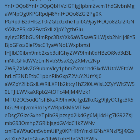
YnI+DQo8YnI+DQpQbHVzIGTigJlpbmZvcm1hdGlvbnMg
aWNpOg0KPGRpdj48YnI+DQo8ZGl2Pg0K
PGRpdiBzdHlsZT0iZGlzcGxheTpibG9jayI+DQo8ZGl2IGN
sYXNzPSJ4X2FwcGxlLXJpY2gtbGlu
ayIgc3R5bGU9ImRpc3BsYXk6aW5saW5lLWJsb2NrIj48YS
BjbGFzcz0ieF9scC1yaWNoLWxpbmsi
IHJlbD0ibm9mb2xsb3ciIGhyZWY9Imh0dHBzOi8vd3d3L
mNlcGFkdWVzLmNvbS9saXZyZXMvc2Np
ZW5jZXMvZG9ubmVlcy1pbmZvcm1hdGlxdWUtaWEtaW
htLzE3NDEtbC1pbnRlbGxpZ2VuY2UtYXJ0
aWZpY2llbGxlLWRlLXF1b2ktcy1hZ2l0LWlsLXZyYWltZW5
0LTJlLWVkaXRpb24tOTc4MjM4Mzk1
MTU2OC5odG1sIiBkaXI9Imx0ciIgd2lkdGg9IjIyOCIgc3R5
bGU9ImJvcmRlci1yYWRpdXM6MTBw
eDsgZGlzcGxheTpibG9jazsgd2lkdGg6MjI4cHg7IG92ZXJ
mbG93OmhpZGRlbjsgdGV4dC1kZWNv
cmF0aW9uOm5vbmUiPg0KPHRhYmxlIGNsYXNzPSJ4X2x
wLXJpY2gtbGluay1lbWFpbEJhc2VUYWJs