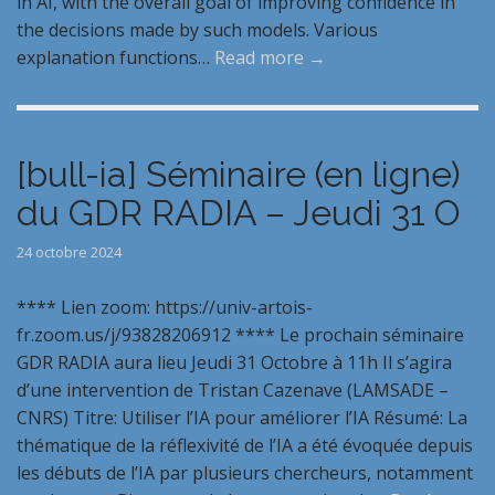
in AI, with the overall goal of improving confidence in
the decisions made by such models. Various
explanation functions…
Read more →
[bull-ia] Séminaire (en ligne)
du GDR RADIA – Jeudi 31 O
24 octobre 2024
**** Lien zoom: https://univ-artois-
fr.zoom.us/j/93828206912 **** Le prochain séminaire
GDR RADIA aura lieu Jeudi 31 Octobre à 11h Il s’agira
d’une intervention de Tristan Cazenave (LAMSADE –
CNRS) Titre: Utiliser l’IA pour améliorer l’IA Résumé: La
thématique de la réflexivité de l’IA a été évoquée depuis
les débuts de l’IA par plusieurs chercheurs, notamment