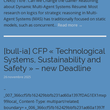
CNRS) Titre : Can We Change the Game? Reasoning
about Dynamic Multi-Agent Systems Résumé: Most
research on logics for strategic reasoning in Multi-
Agent Systems (MAS) has traditionally focused on static
models, such as concurrent…
Read more →
[bull-ia] CFP « Technological
Systems, Sustainability and
Safety » – new Deadline
26 novembre 2025
–
_007_366ccf5fb162429bbfb231ad60a1397fDAG1EX1mxp
99local_ Content-Type: multipart/related;
boundary= »_006_366ccf5fb162429bbfb231ad60a1397f