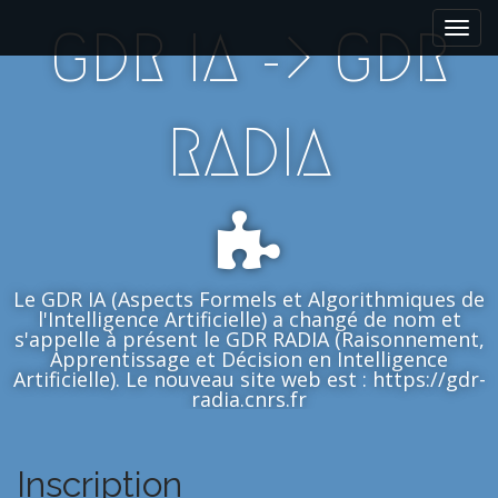
M
S
GDR IA -> GDR
k
a
i
i
p
n
t
m
RADIA
o
e
c
n
o
n
u
t
e
n
Le GDR IA (Aspects Formels et Algorithmiques de
t
l'Intelligence Artificielle) a changé de nom et
s'appelle à présent le GDR RADIA (Raisonnement,
Apprentissage et Décision en Intelligence
Artificielle). Le nouveau site web est : https://gdr-
radia.cnrs.fr
Inscription