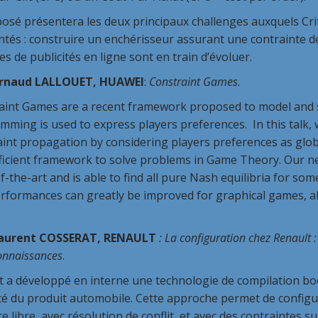
osé présentera les deux principaux challenges auxquels Crit
ntés : construire un enchérisseur assurant une contrainte d
s de publicités en ligne sont en train d’évoluer.
rnaud LALLOUET, HUAWEI
:
Constraint Games
.
aint Games are a recent framework proposed to model and s
ming is used to express players preferences. In this talk, 
int propagation by considering players preferences as global
fficient framework to solve problems in Game Theory. Our ne
f-the-art and is able to find all pure Nash equilibria for s
erformances can greatly be improved for graphical games, a
aurent COSSERAT, RENAULT
: La configuration chez Renault 
onnaissances
.
t a développé en interne une technologie de compilation bo
ité du produit automobile. Cette approche permet de configu
e libre, avec résolution de conflit, et avec des contraintes su