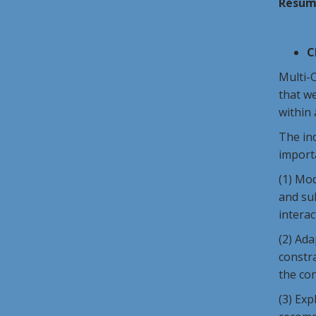
Résum
C
Multi-C
that we
within
The ind
importa
(1) Mo
and sub
interac
(2) Ada
constra
the co
(3) Exp