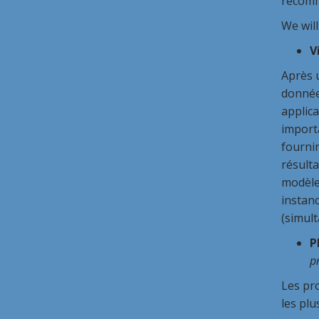
recomm
We will
V
Après 
données
applica
import
fourni
résult
modèle
instanc
(simul
P
p
Les pr
les plu