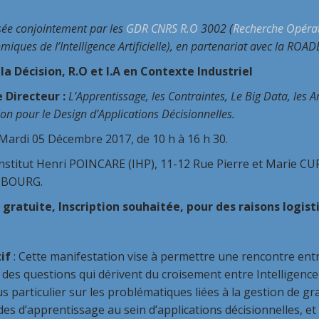
ée conjointement par les
GDR CNRS R.O
3002 (
Recherche Opérat
miques de l’Intelligence Artificielle), en partenariat avec la ROAD
 la Décision, R.O et I.A en Contexte Industriel
Directeur :
L’Apprentissage, les Contraintes,
Le Big Data, les Ar
ion
pour le Design d’Applications Décisionnelles.
 Mardi 05 Décembre 2017, de 10 h à 16 h 30.
Institut Henri POINCARE (IHP), 11-12 Rue Pierre et Marie CU
BOURG.
 gratuite, Inscription souhaitée, pour des raisons logis
if
: Cette manifestation vise à permettre une rencontre entr
des questions qui dérivent du croisement entre Intelligence 
s particulier sur les problématiques liées à la gestion de gr
s d’apprentissage au sein d’applications décisionnelles, et 