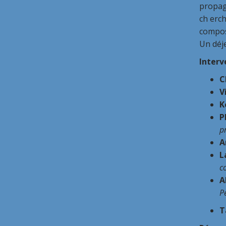
propag
ch erch
compos
Un déje
Interv
C
V
K
P
p
A
L
c
A
P
T