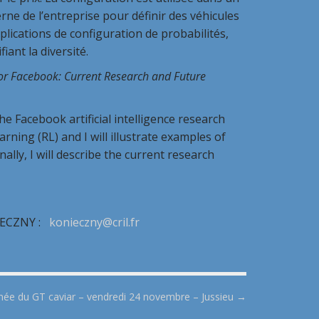
ne de l’entreprise pour définir des véhicules
lications de configuration de probabilités,
iant la diversité.
d for Facebook: Current Research and Future
 the Facebook artificial intelligence research
arning (RL) and I will illustrate examples of
ally, I will describe the current research
NIECZNY :
konieczny@cril.fr
née du GT caviar – vendredi 24 novembre – Jussieu →