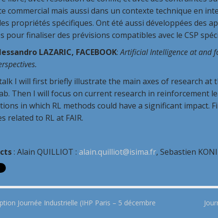
e commercial mais aussi dans un contexte technique en inter
es propriétés spécifiques. Ont été aussi développées des app
es pour finaliser des prévisions compatibles avec le CSP spécif
lessandro LAZARIC, FACEBOOK
:
Artificial Intelligence at an
erspectives.
 talk I will first briefly illustrate the main axes of research at
lab. Then I will focus on current research in reinforcement le
tions in which RL methods could have a significant impact. Fin
ies related to RL at FAIR.
cts
: Alain QUILLIOT :
alain.quilliot@isima.fr
, Sebastien KO
ption Journée Industrielle (IHP Paris – 5 décembre
Jour