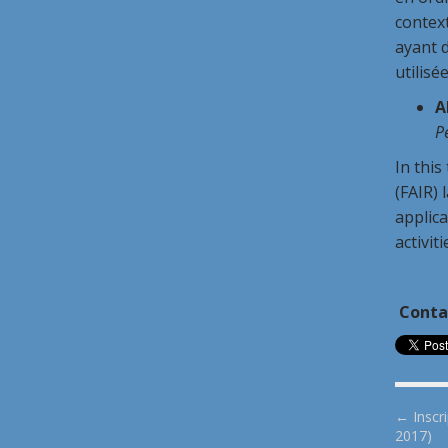
context
ayant d
utilisé
A
P
In this
(FAIR) 
applica
activit
Conta
P
← Inscri
2017)
o