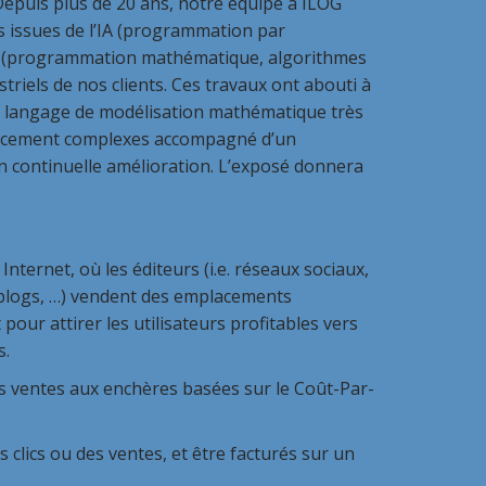
Depuis plus de 20 ans, notre équipe à ILOG
s issues de l’IA (programmation par
RO (programmation mathématique, algorithmes
riels de nos clients. Ces travaux ont abouti à
n langage de modélisation mathématique très
ancement complexes accompagné d’un
en continuelle amélioration. L’exposé donnera
Internet, où les éditeurs (i.e. réseaux sociaux,
, blogs, …) vendent des emplacements
 pour attirer les utilisateurs profitables vers
s.
es ventes aux enchères basées sur le Coût-Par-
lics ou des ventes, et être facturés sur un