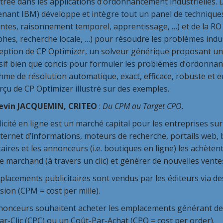
rée dans les applications d’ordonnancement industrielles. 
enant IBM) développe et intègre tout un panel de technique
intes, raisonnement temporel, apprentissage, …) et de la 
hes, recherche locale, …) pour résoudre les problèmes indust
ception de CP Optimizer, un solveur générique proposant u
sif bien que concis pour formuler les problèmes d’ordonn
hme de résolution automatique, exact, efficace, robuste et 
çu de CP Optimizer illustré sur des exemples.
evin JACQUEMIN, CRITEO
:
Du CPM au Target CPO
.
icité en ligne est un marché capital pour les entreprises sur 
nternet d’informations, moteurs de recherche, portails web
taires et les annonceurs (i.e. boutiques en ligne) les achètent
te marchand (à travers un clic) et générer de nouvelles vente
lacements publicitaires sont vendus par les éditeurs via d
ion (CPM = cost per mille).
nonceurs souhaitent acheter les emplacements générant des c
r-Clic (CPC) ou un Coût-Par-Achat (CPO = cost per order).