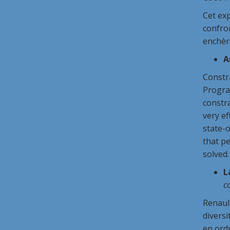
Cet exp
confro
enchère
A
Constr
Program
constra
very e
state-o
that p
solved.
L
c
Renaul
divers
en ordr