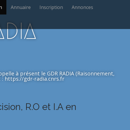
n
Annuaire
Inscription
Annonces
ADIA
'appelle à présent le GDR RADIA (Raisonnement,
: https://gdr-radia.cnrs.fr
ision, R.O et I.A en