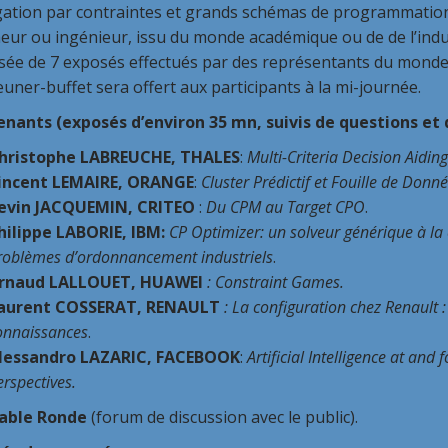
ation par contraintes et grands schémas de programmation 
eur ou ingénieur, issu du monde académique ou de de l’indu
ée de 7 exposés effectués par des représentants du monde 
uner-buffet sera offert aux participants à la mi-journée.
enants (exposés d’environ 35 mn, suivis de questions et d
hristophe LABREUCHE, THALES
:
Multi-Criteria Decision Aiding
incent LEMAIRE, ORANGE
:
Cluster Prédictif et Fouille de Do
evin JACQUEMIN, CRITEO
:
Du CPM au Target CPO
.
hilippe LABORIE, IBM:
CP Optimizer: un solveur générique à la c
roblèmes d’ordonnancement industriels
.
rnaud LALLOUET, HUAWEI
: Constraint Games.
aurent COSSERAT, RENAULT
: La configuration chez Renault 
onnaissances
.
lessandro LAZARIC, FACEBOOK
:
Artificial Intelligence at an
erspectives.
able Ronde
(forum de discussion avec le public).