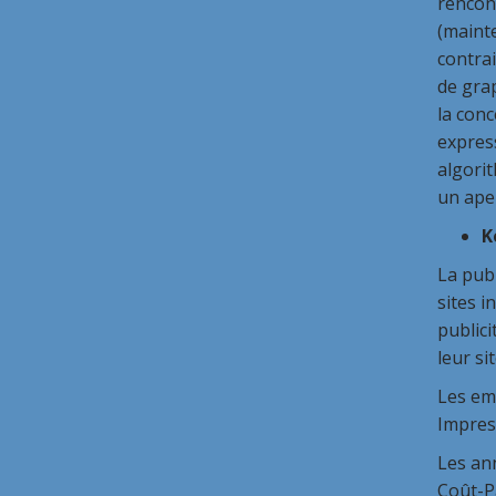
rencont
(maint
contra
de grap
la con
expres
algorit
un aper
K
La publ
sites i
publici
leur si
Les emp
Impress
Les an
Coût-Pa