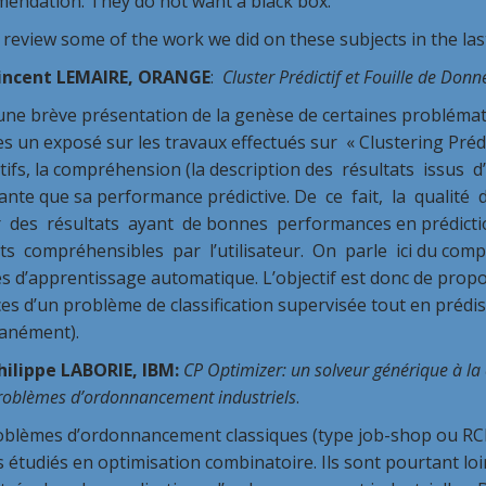
endation. They do not want a black box.
 review some of the work we did on these subjects in the las
incent LEMAIRE, ORANGE
:
Cluster Prédictif et Fouille de Do
une brève présentation de la genèse de certaines problémat
 un exposé sur les travaux effectués sur « Clustering Préd
tifs, la compréhension (la description des résultats issus d
ante que sa performance prédictive. De ce fait, la qualité
r des résultats ayant de bonnes performances en prédicti
ats compréhensibles par l’utilisateur. On parle ici du comp
s d’apprentissage automatique. L’objectif est donc de prop
es d’un problème de classification supervisée tout en prédi
tanément).
hilippe LABORIE, IBM:
CP Optimizer: un solveur générique à la c
roblèmes d’ordonnancement industriels
.
oblèmes d’ordonnancement classiques (type job-shop ou RCP
s étudiés en optimisation combinatoire. Ils sont pourtant lo