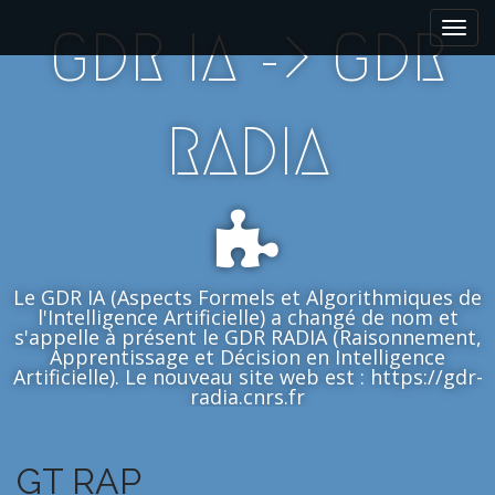
M
S
GDR IA -> GDR
k
a
i
i
p
n
t
m
RADIA
o
e
c
n
o
n
u
t
e
n
Le GDR IA (Aspects Formels et Algorithmiques de
t
l'Intelligence Artificielle) a changé de nom et
s'appelle à présent le GDR RADIA (Raisonnement,
Apprentissage et Décision en Intelligence
Artificielle). Le nouveau site web est : https://gdr-
radia.cnrs.fr
GT RAP