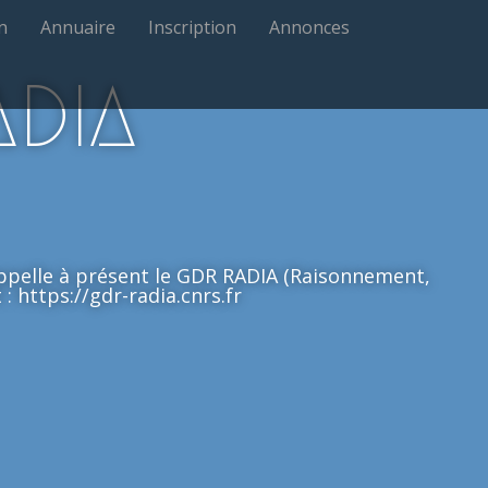
n
Annuaire
Inscription
Annonces
ADIA
'appelle à présent le GDR RADIA (Raisonnement,
: https://gdr-radia.cnrs.fr