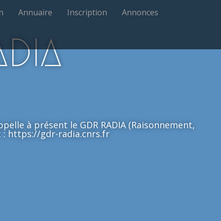
n
Annuaire
Inscription
Annonces
ADIA
'appelle à présent le GDR RADIA (Raisonnement,
: https://gdr-radia.cnrs.fr