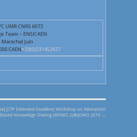
YC UMR CNRS 6072
ge Team – ENSICAEN
. Marechal Juin
000 CAEN
+33(0)231452927
l-ia] [CfP Extended Deadline] Workshop on INteraction
Based Knoweldge Sharing (WINKS-2)@JOWO 2019 →