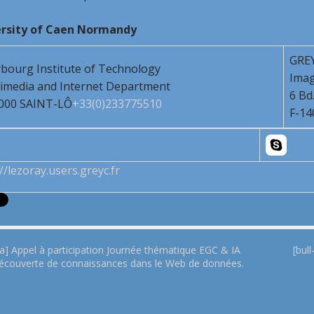
rsity of Caen Normandy
GRE
bourg Institute of Technology
Ima
imedia and Internet Department
6 Bd
000 SAINT-LÔ
+33(0)233775510
F-14
//lezoray.users.greyc.fr
ia] Appel à participation Journée thématique EGC & IA
[bul
découverte de connaissances dans le Web de données.