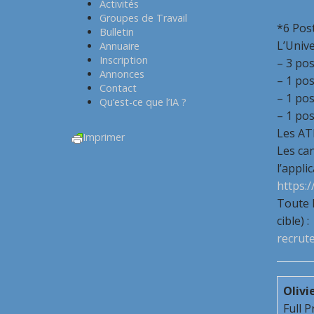
Activités
Groupes de Travail
*6 Pos
Bulletin
L’Univ
Annuaire
Inscription
– 3 po
Annonces
– 1 po
Contact
– 1 po
Qu’est-ce que l’IA ?
– 1 po
Les AT
Imprimer
Les can
l’appli
https:
Toute l
cible) :
recrut
Olivi
Full 