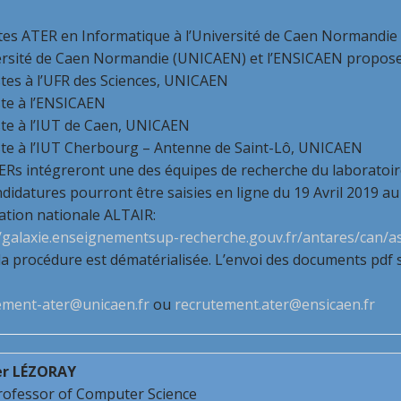
tes ATER en Informatique à l’Université de Caen Normandie
ersité de Caen Normandie (UNICAEN) et l’ENSICAEN proposen
stes à l’UFR des Sciences, UNICAEN
ste à l’ENSICAEN
ste à l’IUT de Caen, UNICAEN
ste à l’IUT Cherbourg – Antenne de Saint-Lô, UNICAEN
ERs intégreront une des équipes de recherche du laborato
didatures pourront être saisies en ligne du 19 Avril 2019 au
cation nationale ALTAIR:
//galaxie.enseignementsup-recherche.gouv.fr/antares/can/as
a procédure est dématérialisée. L’envoi des documents pdf se
ement-ater@unicaen.fr
ou
recrutement.ater@ensicaen.fr
er LÉZORAY
Professor of Computer Science