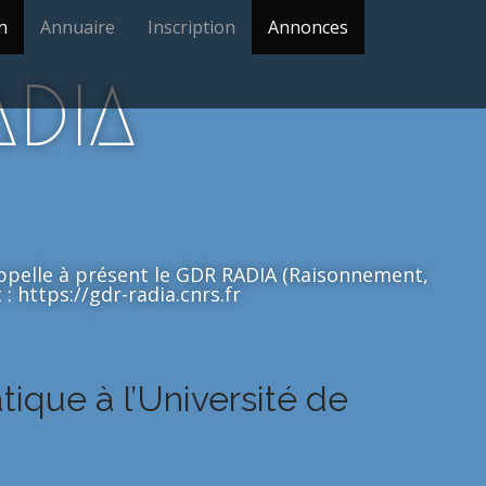
n
Annuaire
Inscription
Annonces
ADIA
'appelle à présent le GDR RADIA (Raisonnement,
: https://gdr-radia.cnrs.fr
tique à l’Université de