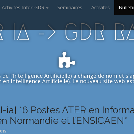
Activités Inter-GDR
Séminaires
Activités
Bulleti
 IA -> GDR R
de l'Intelligence Artificielle) a changé de nom et s
en Intelligence Artificielle). Le nouveau site web est 
ll-ia] *6 Postes ATER en Informa
n Normandie et l’ENSICAEN*
2019