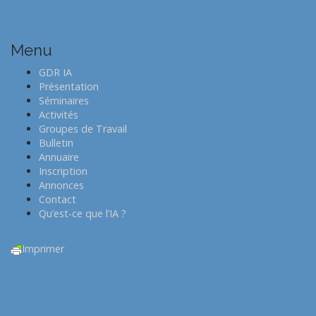
t
n
a
Menu
v
i
GDR IA
Présentation
g
Séminaires
a
Activités
t
Groupes de Travail
Bulletin
i
Annuaire
o
Inscription
n
Annonces
Contact
Qu’est-ce que l’IA ?
Imprimer