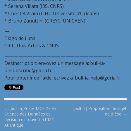
* Serena Villata (I3S, CNRS)
* Christel Vrain (LIFO, Université d’Orléans)
* Bruno Zanuttini (GREYC, UNICAEN)
—
Tiago de Lima
CRIL, Univ Artois & CNRS
———————————————————————
Desinscription: envoyez un message a: bull-ia-
unsubscribe@gdria.fr
Pour obtenir de l’aide, ecrivez a: bull-ia-help@gdria.fr
P
← [bull-ia]Poste MCF 27 en
[bull-ia] Proposition de sujet
Science des Données et
de thèse →
o
décision est ouvert à l’IMT
s
Atlantique