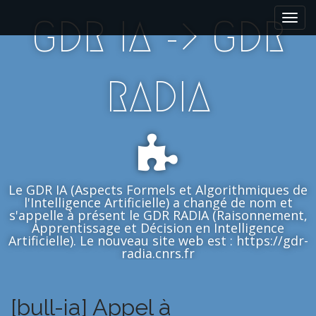
M
S
GDR IA -> GDR
k
a
i
i
p
n
t
m
RADIA
o
e
c
n
o
n
u
t
e
n
Le GDR IA (Aspects Formels et Algorithmiques de
t
l'Intelligence Artificielle) a changé de nom et
s'appelle à présent le GDR RADIA (Raisonnement,
Apprentissage et Décision en Intelligence
Artificielle). Le nouveau site web est : https://gdr-
radia.cnrs.fr
[bull-ia] Appel à