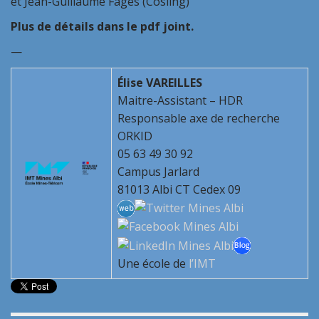
et Jean-Guillaume Fages (Cosling)
Plus de
d
étails dans le pdf joint.
—
Élise VAREILLES
Maitre-Assistant – HDR
Responsable axe de recherche
ORKID
05 63 49 30 92
Campus Jarlard
81013 Albi CT Cedex 09
Une école de
l’IMT