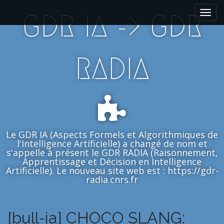
M
S
GDR IA -> GDR
k
a
i
i
p
n
t
m
RADIA
o
e
c
n
o
n
u
t
e
n
Le GDR IA (Aspects Formels et Algorithmiques de
t
l'Intelligence Artificielle) a changé de nom et
s'appelle à présent le GDR RADIA (Raisonnement,
Apprentissage et Décision en Intelligence
Artificielle). Le nouveau site web est : https://gdr-
radia.cnrs.fr
[bull-ia] CHOCO SLANG: