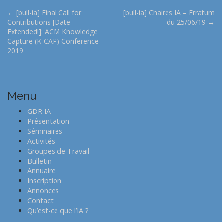
P
← [bull-ia] Final Call for
[bull-ia] Chaires IA – Erratum
Contributions [Date
du 25/06/19 →
o
Extended!]: ACM Knowledge
s
Capture (K-CAP) Conference
t
2019
n
a
v
Menu
i
GDR IA
g
Présentation
a
Séminaires
t
Activités
Groupes de Travail
i
Bulletin
o
Annuaire
n
Inscription
Annonces
Contact
Qu’est-ce que l’IA ?