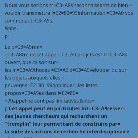
Nous vous serions tr=C3=A8s reconnaissants de bien =
vouloir transmettre l=E2=80=99information =C3=A0 vos
communaut=C3=A9s.
&nbs=
p;
Le
p=C3=A9rim=
=C3=A8tre de cet appel =C3=A0 projets est tr=C3=A8s
ouvert, que ce soit sur=
les m=C3=A9thodes =C3=A0 d=C3=A9velopper ou sur
les objets auxquels elles =
peuvent s=E2=80=99appliquer ; les listes
propos=C3=A9es dans l=E2=80=
=99appel ne sont pas limitatives.
&nbs=
p;
Cet appel peut en particulier int=C3=A9resser=
des jeunes chercheurs
qui recherchent un
"tremplin" leur permettant de construire par=
la suite des actions de recherche interdisciplinaire