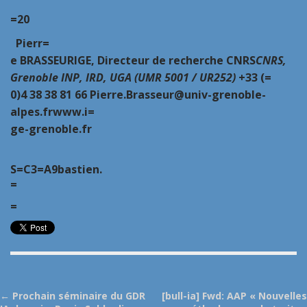
=20
Pierr=
e BRASSEUR
IGE, Directeur de recherche CNRS
CNRS,
Grenoble INP, IRD, UGA (UMR 5001 / UR252)
+33 (=
0)4 38 38 81 66
Pierre.Brasseur@univ-grenoble-
alpes.fr
www.i=
ge-grenoble.fr
S=C3=A9bastien.
=
=
P
← Prochain séminaire du GDR
[bull-ia] Fwd: AAP « Nouvelles