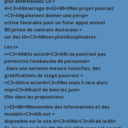
plus ambitieuses. Le =
d=C3=A9marrage d=E2=80=99un projet pourrait
=C3=A9galement donner une persp=
ective favorable pour un futur appel annuel
80|prime de contrats doctoraux =
sur des th=C3=A8mes pluridisciplinaires.
Les c=
r=C3=A9dits accord=C3=A9s ne pourront pas
permettre l’embauche de personnel=
. Dans une certaine mesure toutefois, des
gratifications de stage pourront =
=C3=AAtre accord=C3=A9es mais il sera alors
imp=C3=A9ratif de bien les just=
ifier dans les propositions.
L=E2=80=99ensemble des informations et des
modalit=C3=A9s est =
disponible sur le site d=C3=A9di=C3=A9 de la
MI=