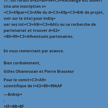
TI
. Un forum d=E2=80=99=C3=A9change est ouvert
(via une inscription s=
=C3=A9par=C3=A9e du d=C3=A9p=C3=B4t de projet,
voir sur le site) pour indiq=
uer ses int=C3=A9r=C3=AAts ou sa recherche de
partenariat et trouver d=E2=
=80=99=C3=A9ventuels partenaires.
En vous remerciant par avance.
Bien cordialement,
Gilles Ohanessian et Pierre Brasseur
Pour le comit=C3=A9=
scientifique de l=E2=80=99AAP
—
&nbsp=
;
=EF=BB=BF