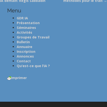
IA demain: Regis Sabbadin
méthodes pour le trait →
o
s
Menu
t
GDR IA
n
Présentation
a
Séminaires
Activités
v
Groupes de Travail
i
Bulletin
g
Annuaire
a
Inscription
Annonces
t
Contact
i
Qu’est-ce que l’IA ?
o
n
Imprimer