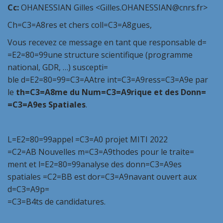
Cc:
OHANESSIAN Gilles <Gilles.OHANESSIAN@cnrs.fr>
Ch=C3=A8res et chers coll=C3=A8gues,
Vous recevez ce message en tant que responsable d=
=E2=80=99une structure scientifique (programme
national, GDR, …) suscepti=
ble d=E2=80=99=C3=AAtre int=C3=A9ress=C3=A9e par
le
th=C3=A8me du
Num=C3=A9rique et des Donn=
=C3=A9es Spatiales
.
L=E2=80=99appel =C3=A0 projet MITI 2022
=C2=AB
Nouvelles m=C3=A9thodes pour le traite=
ment et l=E2=80=99analyse des donn=C3=A9es
spatiales
=C2=BB est dor=C3=A9navant ouvert aux
d=C3=A9p=
=C3=B4ts de candidatures.