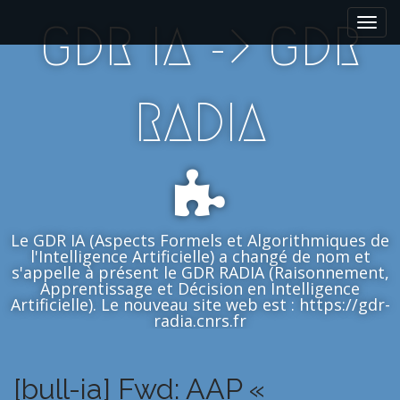
M
S
GDR IA -> GDR
k
a
i
i
p
n
t
m
RADIA
o
e
c
n
o
n
u
t
e
n
Le GDR IA (Aspects Formels et Algorithmiques de
t
l'Intelligence Artificielle) a changé de nom et
s'appelle à présent le GDR RADIA (Raisonnement,
Apprentissage et Décision en Intelligence
Artificielle). Le nouveau site web est : https://gdr-
radia.cnrs.fr
[bull-ia] Fwd: AAP «