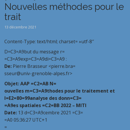
Nouvelles méthodes pour le
trait
13 décembre 2021
Content-Type: text/html; charset= »utf-8″
D=C3=A9but du message r=
=C3=A9exp=C3=A9di=C3=A9 :
De:
Pierre Brasseur <pierre.bra=
sseur@univ-grenoble-alpes.fr>
Objet:
AAP =C2=AB N=
ouvelles m=C3=A9thodes pour le traitement et
l=E2=80=99analyse des donn=C3=
=A9es spatiales =C2=BB 2022 – MITI
Date:
13 d=C3=A9cembre 2021 =C3=
=A0 05:36:27 UTC+1
=