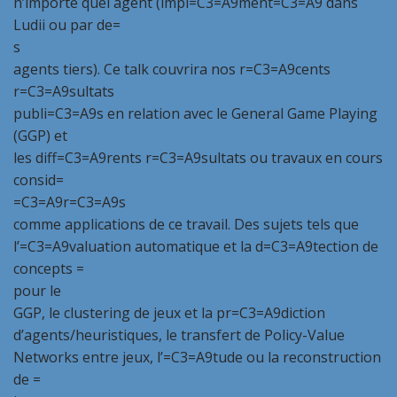
n’importe quel agent (impl=C3=A9ment=C3=A9 dans
Ludii ou par de=
s
agents tiers). Ce talk couvrira nos r=C3=A9cents
r=C3=A9sultats
publi=C3=A9s en relation avec le General Game Playing
(GGP) et
les diff=C3=A9rents r=C3=A9sultats ou travaux en cours
consid=
=C3=A9r=C3=A9s
comme applications de ce travail. Des sujets tels que
l’=C3=A9valuation automatique et la d=C3=A9tection de
concepts =
pour le
GGP, le clustering de jeux et la pr=C3=A9diction
d’agents/heuristiques, le transfert de Policy-Value
Networks entre jeux, l’=C3=A9tude ou la reconstruction
de =