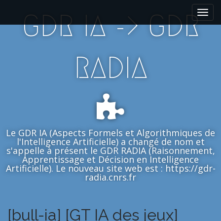
M
S
GDR IA -> GDR
k
a
i
i
p
n
t
m
RADIA
o
e
c
n
o
n
u
t
e
n
Le GDR IA (Aspects Formels et Algorithmiques de
t
l'Intelligence Artificielle) a changé de nom et
s'appelle à présent le GDR RADIA (Raisonnement,
Apprentissage et Décision en Intelligence
Artificielle). Le nouveau site web est : https://gdr-
radia.cnrs.fr
[bull-ia] [GT IA des jeux]