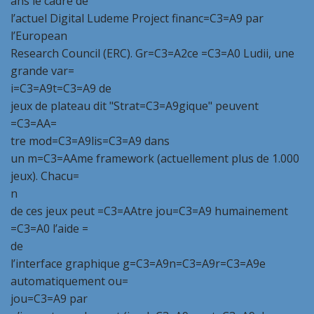
ans le cadre de
l’actuel Digital Ludeme Project financ=C3=A9 par
l’European
Research Council (ERC). Gr=C3=A2ce =C3=A0 Ludii, une
grande var=
i=C3=A9t=C3=A9 de
jeux de plateau dit "Strat=C3=A9gique" peuvent
=C3=AA=
tre mod=C3=A9lis=C3=A9 dans
un m=C3=AAme framework (actuellement plus de 1.000
jeux). Chacu=
n
de ces jeux peut =C3=AAtre jou=C3=A9 humainement
=C3=A0 l’aide =
de
l’interface graphique g=C3=A9n=C3=A9r=C3=A9e
automatiquement ou=
jou=C3=A9 par