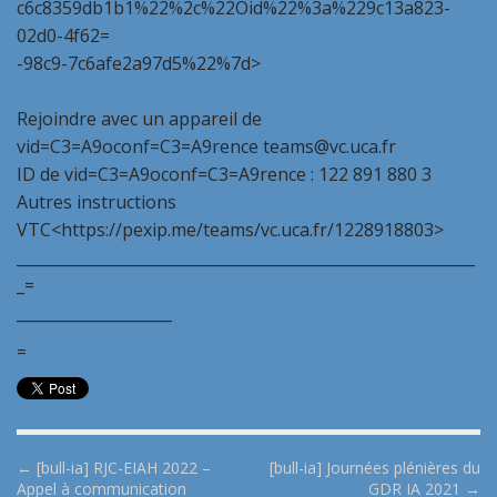
c6c8359db1b1%22%2c%22Oid%22%3a%229c13a823-
02d0-4f62=
-98c9-7c6afe2a97d5%22%7d>
Rejoindre avec un appareil de
vid=C3=A9oconf=C3=A9rence teams@vc.uca.fr
ID de vid=C3=A9oconf=C3=A9rence : 122 891 880 3
Autres instructions
VTC<https://pexip.me/teams/vc.uca.fr/1228918803>
___________________________________________________________
_=
____________________
=
P
← [bull-ia] RJC-EIAH 2022 –
[bull-ia] Journées plénières du
Appel à communication
GDR IA 2021 →