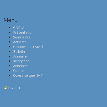
o
s
t
n
Menu
a
GDR IA
v
Présentation
i
Séminaires
Activités
g
Groupes de Travail
a
Bulletin
t
Annuaire
Inscription
i
Annonces
o
Contact
n
Qu’est-ce que l’IA ?
Imprimer