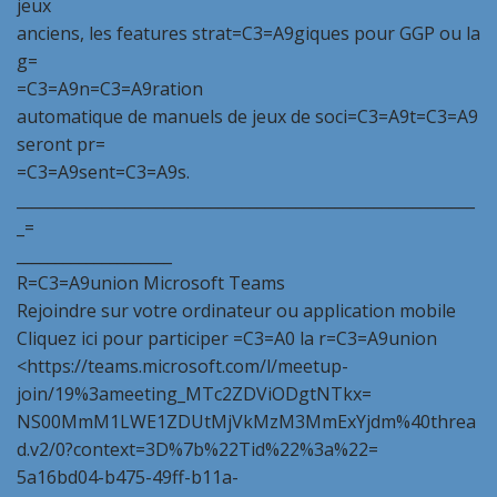
jeux
anciens, les features strat=C3=A9giques pour GGP ou la
g=
=C3=A9n=C3=A9ration
automatique de manuels de jeux de soci=C3=A9t=C3=A9
seront pr=
=C3=A9sent=C3=A9s.
___________________________________________________________
_=
____________________
R=C3=A9union Microsoft Teams
Rejoindre sur votre ordinateur ou application mobile
Cliquez ici pour participer =C3=A0 la r=C3=A9union
<https://teams.microsoft.com/l/meetup-
join/19%3ameeting_MTc2ZDViODgtNTkx=
NS00MmM1LWE1ZDUtMjVkMzM3MmExYjdm%40threa
d.v2/0?context=3D%7b%22Tid%22%3a%22=
5a16bd04-b475-49ff-b11a-