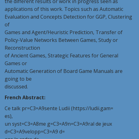
the different results or work in progress seen as
applications of this work. Topics such as Automatic
Evaluation and Concepts Detection for GGP, Clustering
of
Games and Agent/Heuristic Prediction, Transfer of
Policy-Value Networks Between Games, Study or
Reconstruction
of Ancient Games, Strategic Features for General
Games or
Automatic Generation of Board Game Manuals are
going to be
discussed.
French Abstract:
Ce talk pr=C3=A9sente Ludii (https://ludii.gam=
es),
un syst=C3=A8me g=C3=A9n=C3=A9ral de jeux
d=C3=A9velopp=C3=A9 d=