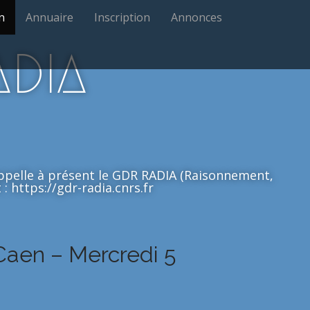
n
Annuaire
Inscription
Annonces
ADIA
'appelle à présent le GDR RADIA (Raisonnement,
: https://gdr-radia.cnrs.fr
Caen – Mercredi 5