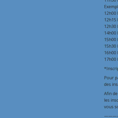
11h30 P
Exemple
12h00 
12h15 
12h30 
14h00 
15h00 
15h30 
16h00 
17h00 
*Inscri
Pour pa
des ins
Afin de
les ins
vous so
———