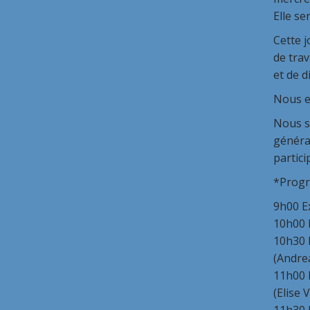
Elle se
Cette j
de trav
et de d
Nous es
Nous so
général
partici
*Progr
9h00 E
10h00 
10h30 
(Andre
11h00 
(Elise V