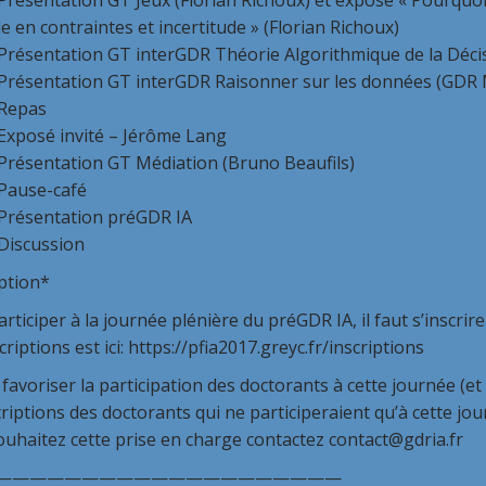
résentation GT Jeux (Florian Richoux) et exposé « Pourquoi 
 en contraintes et incertitude » (Florian Richoux)
Présentation GT interGDR Théorie Algorithmique de la Décis
Présentation GT interGDR Raisonner sur les données (GDR
Repas
Exposé invité – Jérôme Lang
Présentation GT Médiation (Bruno Beaufils)
Pause-café
Présentation préGDR IA
Discussion
ption*
rticiper à la journée plénière du préGDR IA, il faut s’inscri
criptions est ici: https://pfia2017.greyc.fr/inscriptions
 favoriser la participation des doctorants à cette journée (
criptions des doctorants qui ne participeraient qu’à cette jo
uhaitez cette prise en charge contactez contact@gdria.fr
————————————————————