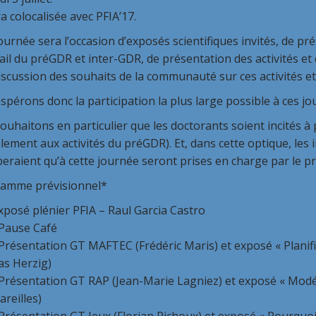
ra colocalisée avec PFIA’17.
ournée sera l’occasion d’exposés scientifiques invités, de pr
ail du préGDR et inter-GDR, de présentation des activités et
iscussion des souhaits de la communauté sur ces activités et
pérons donc la participation la plus large possible à ces jo
uhaitons en particulier que les doctorants soient incités à p
ement aux activités du préGDR). Et, dans cette optique, les 
peraient qu’à cette journée seront prises en charge par le p
amme prévisionnel*
xposé plénier PFIA – Raul Garcia Castro
Pause Café
Présentation GT MAFTEC (Frédéric Maris) et exposé « Planifi
as Herzig)
Présentation GT RAP (Jean-Marie Lagniez) et exposé « Modél
areilles)