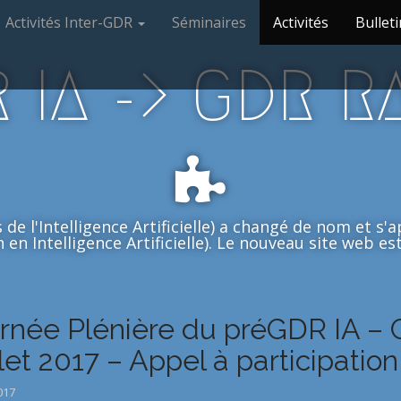
Activités Inter-GDR
Séminaires
Activités
Bulleti
 IA -> GDR R
de l'Intelligence Artificielle) a changé de nom et s
en Intelligence Artificielle). Le nouveau site web est 
rnée Plénière du préGDR IA – 
llet 2017 – Appel à participation
017