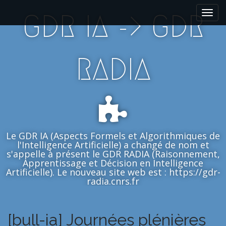
M
S
GDR IA -> GDR
k
a
i
i
p
n
t
m
RADIA
o
e
c
n
o
n
u
t
e
n
Le GDR IA (Aspects Formels et Algorithmiques de
t
l'Intelligence Artificielle) a changé de nom et
s'appelle à présent le GDR RADIA (Raisonnement,
Apprentissage et Décision en Intelligence
Artificielle). Le nouveau site web est : https://gdr-
radia.cnrs.fr
[bull-ia] Journées plénières