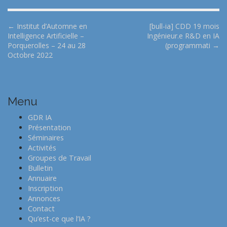
P
← Institut d’Automne en
[bull-ia] CDD 19 mois
Intelligence Artificielle –
Ingénieur.e R&D en IA
o
Porquerolles – 24 au 28
(programmati →
s
Octobre 2022
t
n
a
Menu
v
i
GDR IA
Présentation
g
Séminaires
a
Activités
t
Groupes de Travail
Bulletin
i
Annuaire
o
Inscription
n
Annonces
Contact
Qu’est-ce que l’IA ?