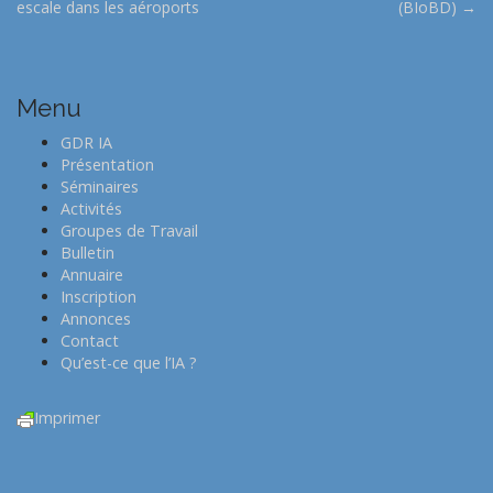
s
escale dans les aéroports
(BIoBD) →
t
n
a
Menu
v
i
GDR IA
Présentation
g
Séminaires
a
Activités
t
Groupes de Travail
Bulletin
i
Annuaire
o
Inscription
n
Annonces
Contact
Qu’est-ce que l’IA ?
Imprimer