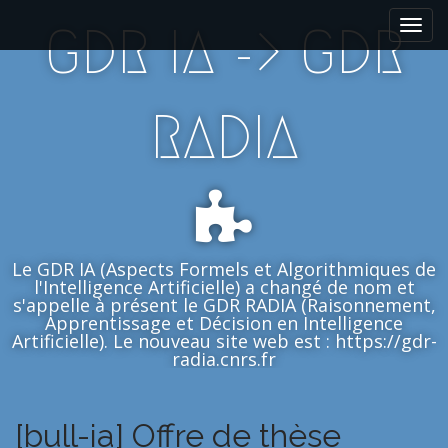
M
S
GDR IA -> GDR
k
a
i
i
p
n
t
m
RADIA
o
e
c
n
o
n
u
t
e
n
Le GDR IA (Aspects Formels et Algorithmiques de
t
l'Intelligence Artificielle) a changé de nom et
s'appelle à présent le GDR RADIA (Raisonnement,
Apprentissage et Décision en Intelligence
Artificielle). Le nouveau site web est : https://gdr-
radia.cnrs.fr
[bull-ia] Offre de thèse