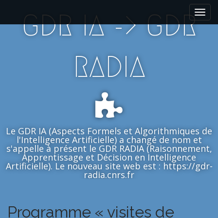
M
S
GDR IA -> GDR
k
a
i
i
p
n
t
m
RADIA
o
e
c
n
o
n
u
t
e
n
Le GDR IA (Aspects Formels et Algorithmiques de
t
l'Intelligence Artificielle) a changé de nom et
s'appelle à présent le GDR RADIA (Raisonnement,
Apprentissage et Décision en Intelligence
Artificielle). Le nouveau site web est : https://gdr-
radia.cnrs.fr
Programme « visites de