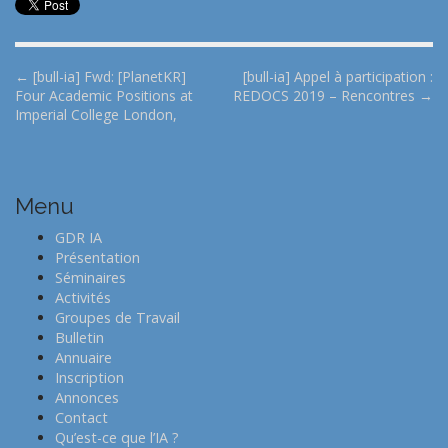
P
← [bull-ia] Fwd: [PlanetKR]
[bull-ia] Appel à participation :
Four Academic Positions at
REDOCS 2019 – Rencontres →
o
Imperial College London,
s
t
n
Menu
a
v
GDR IA
i
Présentation
Séminaires
g
Activités
a
Groupes de Travail
t
Bulletin
Annuaire
i
Inscription
o
Annonces
n
Contact
Qu’est-ce que l’IA ?