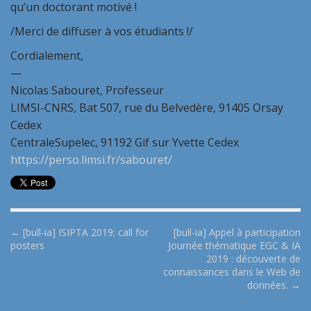
qu’un doctorant motivé !
/Merci de diffuser à vos étudiants !/
Cordialement,
—
Nicolas Sabouret, Professeur
LIMSI-CNRS, Bat 507, rue du Belvedère, 91405 Orsay
Cedex
CentraleSupelec, 91192 Gif sur Yvette Cedex
https://perso.limsi.fr/sabouret/
P
← [bull-ia] ISIPTA 2019: call for
[bull-ia] Appel à participation
posters
Journée thématique EGC & IA
o
2019 : découverte de
s
connaissances dans le Web de
t
données. →
n