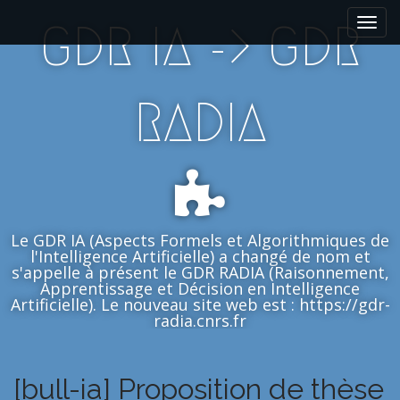
M
S
GDR IA -> GDR
k
a
i
i
p
n
t
m
RADIA
o
e
c
n
o
n
u
t
e
n
Le GDR IA (Aspects Formels et Algorithmiques de
t
l'Intelligence Artificielle) a changé de nom et
s'appelle à présent le GDR RADIA (Raisonnement,
Apprentissage et Décision en Intelligence
Artificielle). Le nouveau site web est : https://gdr-
radia.cnrs.fr
[bull-ia] Proposition de thèse