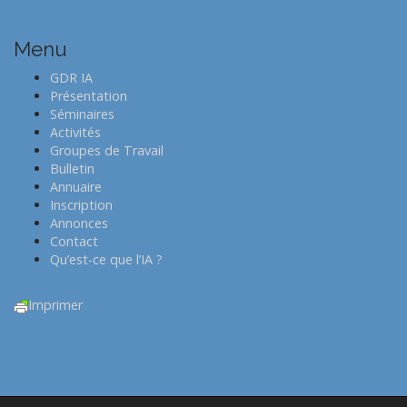
a
v
Menu
i
GDR IA
g
Présentation
a
Séminaires
t
Activités
Groupes de Travail
i
Bulletin
o
Annuaire
n
Inscription
Annonces
Contact
Qu’est-ce que l’IA ?
Imprimer