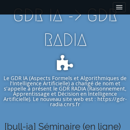
M
S
GDR IA -> GDR
k
a
i
i
p
n
t
m
RADIA
o
e
c
n
o
n
u
t
e
n
Le GDR IA (Aspects Formels et Algorithmiques de
t
l'Intelligence Artificielle) a changé de nom et
s'appelle à présent le GDR RADIA (Raisonnement,
Apprentissage et Décision en Intelligence
Artificielle). Le nouveau site web est : https://gdr-
radia.cnrs.fr
[bull-ia] Séminaire (en ligne)