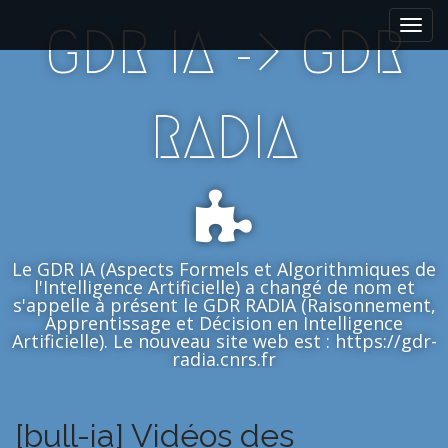
M
S
GDR IA -> GDR
k
a
i
i
p
n
t
m
RADIA
o
e
c
n
o
n
u
t
e
n
Le GDR IA (Aspects Formels et Algorithmiques de
t
l'Intelligence Artificielle) a changé de nom et
s'appelle à présent le GDR RADIA (Raisonnement,
Apprentissage et Décision en Intelligence
Artificielle). Le nouveau site web est : https://gdr-
radia.cnrs.fr
[bull-ia] Vidéos des