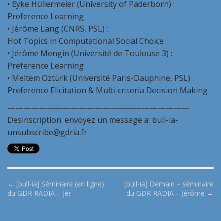
• Eyke Hüllermeier (University of Paderborn) :
Preference Learning
• Jérôme Lang (CNRS, PSL) :
Hot Topics in Computational Social Choice
• Jérôme Mengin (Université de Toulouse 3) :
Preference Learning
• Meltem Oztürk (Université Paris-Dauphine, PSL) :
Preference Elicitation & Multi-criteria Decision Making
———————————————————————
Desinscription: envoyez un message a: bull-ia-
unsubscribe@gdria.fr
P
← [bull-ia] Séminaire (en ligne)
[bull-ia] Demain – séminaire
du GDR RADIA – Jér
du GDR RADIA – Jérôme →
o
s