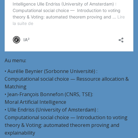
Au menu:
• Aurélie Beynier (Sorbonne Université) :
Computational social choice — Ressource allocation &
Matching
• Jean-François Bonnefon (CNRS, TSE):
Moral Artificial Intelligence
• Ulle Endriss (University of Amsterdam) :
Computational social choice — Introduction to voting
theory & Voting: automated theorem proving and
explainability