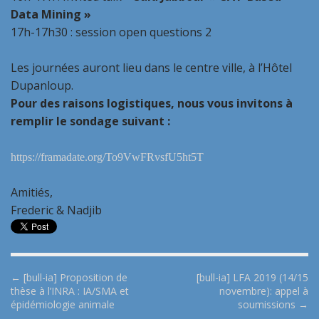
Data Mining »
17h-17h30 : session open questions 2
Les journées
auront lieu dans le centre ville, à l’Hôtel
Dupanloup.
Pour des raisons logistiques, nous vous invitons à
remplir le sondage suivant :
https://framadate.org/To9VwFRvsfU5ht5T
Amitiés,
Frederic & Nadjib
P
← [bull-ia] Proposition de
[bull-ia] LFA 2019 (14/15
thèse à l’INRA : IA/SMA et
novembre): appel à
o
épidémiologie animale
soumissions →
s