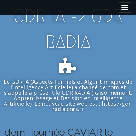
M
S
GDR IA -> GDR
k
a
i
i
p
n
t
m
RADIA
o
e
c
n
o
n
u
t
e
n
Le GDR IA (Aspects Formels et Algorithmiques de
t
l'Intelligence Artificielle) a changé de nom et
s'appelle à présent le GDR RADIA (Raisonnement,
Apprentissage et Décision en Intelligence
Artificielle). Le nouveau site web est : https://gdr-
radia.cnrs.fr
demi-journée CAVIAR le