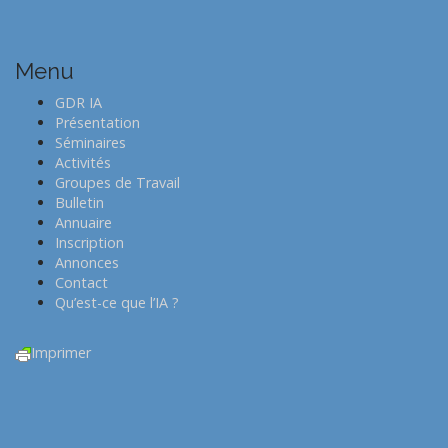
t
n
Menu
a
v
GDR IA
i
Présentation
Séminaires
g
Activités
a
Groupes de Travail
t
Bulletin
Annuaire
i
Inscription
o
Annonces
n
Contact
Qu’est-ce que l’IA ?
Imprimer