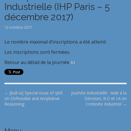
Industrielle (IHP Paris – 5
décembre 2017)
12 octobre 2017
Le nombre maximal d’inscriptions a été atteint.
Les inscriptions sont fermées.
Retour au détail de la journée
ici
P
← [bull-ia] Special issue of IJAR
Journée Industrielle : Aide à la
on Defeasible and Ampliative
Décision, R.O et I.A en
o
Reasoning
Contexte Industriel →
s
t
n
Menu