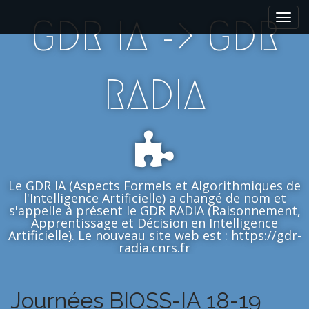
M
S
GDR IA -> GDR
k
a
i
i
p
n
t
m
RADIA
o
e
c
n
o
n
u
t
e
n
Le GDR IA (Aspects Formels et Algorithmiques de
t
l'Intelligence Artificielle) a changé de nom et
s'appelle à présent le GDR RADIA (Raisonnement,
Apprentissage et Décision en Intelligence
Artificielle). Le nouveau site web est : https://gdr-
radia.cnrs.fr
Journées BIOSS-IA 18-19