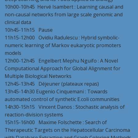
10h00-10h45 Hervé Isambert : Learning causal and
non-causal networks from large scale genomic and
clinical data
10h45-11h15 Pause
11h15-12h00 Ovidiu Radulescu : Hybrid symbolic-
numeric learning of Markov eukaryotic promoters
models
12h00-12h45 Engelbert Mephu Nguifo : A Novel
Computational Approach for Global Alignment for
Multiple Biological Networks
12h45-13h45 Déjeuner (plateaux repas)
13h45-14h30 Eugenio Cinquemani : Towards
automated control of synthetic E.coli communities
14h30-15h15 Vincent Danos : Stochastic analysis of
reaction-division systems
15h15-16h00 Maxime Folschette : Search of
Therapeutic Targets on the Hepatocellular Carcinoma
with Database Extraction and Graph Coloring Methods