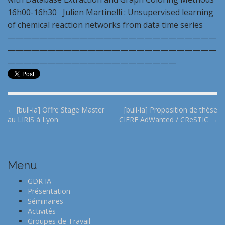
16h00-16h30 Julien Martinelli : Unsupervised learning
of chemical reaction networks from data time series
——————————————————————————
——————————————————————————
—————————————————————
P
← [bull-ia] Offre Stage Master
[bull-ia] Proposition de thèse
au LIRIS à Lyon
CIFRE AdWanted / CReSTIC →
o
s
t
n
Menu
a
GDR IA
v
Présentation
i
Séminaires
Activités
g
Groupes de Travail