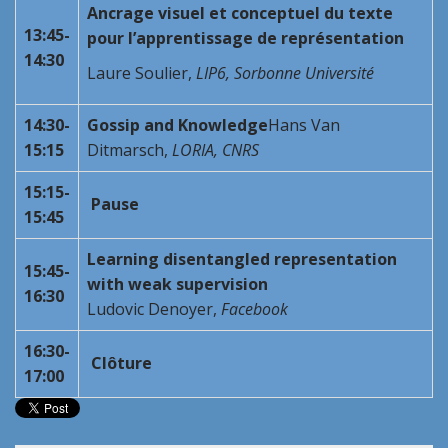
Ancrage visuel et conceptuel du texte
13:45-
pour l’apprentissage de représentation
14:30
Laure Soulier,
LIP6, Sorbonne Université
14:30-
Gossip and Knowledge
Hans Van
15:15
Ditmarsch,
LORIA, CNRS
15:15-
Pause
15:45
Learning disentangled representation
15:45-
with weak supervision
16:30
Ludovic Denoyer,
Facebook
16:30-
Clôture
17:00