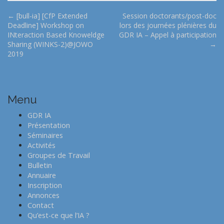
P
← [bull-ia] [CfP Extended
Session doctorants/post-doc
Deadline] Workshop on
lors des journées plénières du
o
INteraction Based Knoweldge
GDR IA – Appel à participation
s
Sharing (WINKS-2)@JOWO
→
t
2019
n
a
v
Menu
i
GDR IA
g
Présentation
a
Séminaires
t
Activités
Groupes de Travail
i
Bulletin
o
Annuaire
n
Inscription
Annonces
Contact
Qu’est-ce que l’IA ?