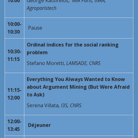
10:00
George Katsirelos,
MIA Paris, INRA,
Agroparistech
10:00-
Pause
10:30
Ordinal indices for the social ranking
10:30-
problem
11:15
Stefano Moretti,
LAMSADE,
CNRS
Everything You Always Wanted to Know
about Argument Mining (But Were Afraid
11:15-
to Ask)
12:00
Serena Villata
, I3S, CNRS
12:00-
Déjeuner
13:45