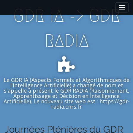
M
S
GDR IA -> GDR
k
a
i
i
p
n
t
m
RADIA
o
e
c
n
o
n
u
t
e
n
Le GDR IA (Aspects Formels et Algorithmiques de
t
l'Intelligence Artificielle) a changé de nom et
s'appelle à présent le GDR RADIA (Raisonnement,
Apprentissage et Décision en Intelligence
Artificielle). Le nouveau site web est : https://gdr-
radia.cnrs.fr
Journées Plénières du GDR