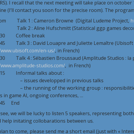
S). I recall that the next meeting will take place on october 
e (I’ll contact you soon for the precise room). The program 
alk 1 : Cameron Browne (Digital Ludeme Project,
h
k 2 : Aline Hufschmitt (Statistical ggp games decom
 Coffee break
alk 3 : David Louapre and Juliette Lemaître (Ubisoft : 
//www.ubisoft.com/en-us/
, in French)
alk 4 : Sébastien Broussaud (Amplitude Studios :
la 
//www.amplitude-studios.com/
, in French)
Informal talks about :
sues developped in previous talks
running of the working group : responsibilities, too
ts in game AI, ongoing conferences, …
5 End
see, we will be lucky to listen 5 speakers, representing both
ll help initating collobarations between us.
plan to come, please send me a short email (just with « Intere