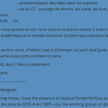
oblématiques abordées dans les exposés
du GT : passage de témoin, les outils, les buts, les c
à venir…
45 Fin
vous pouvez le voir nous aurons la chance d’avoir 5 oratric
cadémique et le monde industriel. J’espère que cela pourra 
 pensez venir, n’hésitez pas à m’envoyer un petit mail (juste 
 sache à peu près combien on sera.
ôt, donc ! Bien cordialement
ophe
———————
olleagues,
may know, I have the pleasure to replace Florian Richoux a
 des Jeux du GDR IA du CNRS » (i.e. the working group on ga