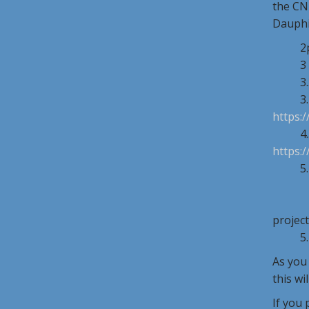
the CNR
Dauphin
2pm T
3 Tal
3.30
3.45 T
https:
4.30 T
https:
5.15 
– is
– the 
projec
5.4
As you 
this wi
If you 