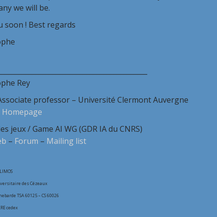
ny we will be.
u soon ! Best regards
ophe
____________________________________________
ophe Rey
Associate professor – Université Clermont Auvergne
–
Homepage
des jeux / Game AI WG (GDR IA du CNRS)
eb
–
Forum
–
Mailing list
 LIMOS
ersitaire des Cézeaux
Chebarde TSA 60125 – CS 60026
RE cedex