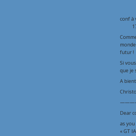
– pr
– vie 
conf 
17h
Comme 
monde a
futur !
Si vous
que je
A bient
Christ
———
Dear c
as you 
« GT IA