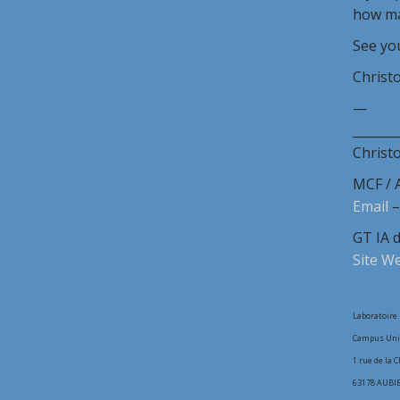
how ma
See yo
Christ
—
_______
Christ
MCF / 
Email
GT IA 
Site W
Laboratoire
Campus Univ
1 rue de la 
63178 AUBIE