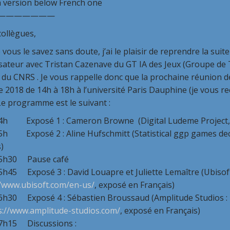
h version below French one
———————
collègues,
ous le savez sans doute, j’ai le plaisir de reprendre la suit
ateur avec Tristan Cazenave du GT IA des Jeux (Groupe de Trav
du CNRS . Je vous rappelle donc que la prochaine réunion de 
 2018 de 14h à 18h à l’université Paris Dauphine (je vous r
 Le programme est le suivant :
xposé 1 : Cameron Browne (Digital Ludeme Project
posé 2 : Aline Hufschmitt (Statistical ggp games de
)
0 Pause café
Exposé 3 : David Louapre et Juliette Lemaître (Ubisoft 
//www.ubisoft.com/en-us/
, exposé en Français)
Exposé 4 : Sébastien Broussaud (Amplitude Studios :
s://www.amplitude-studios.com/
, exposé en Français)
 Discussions :