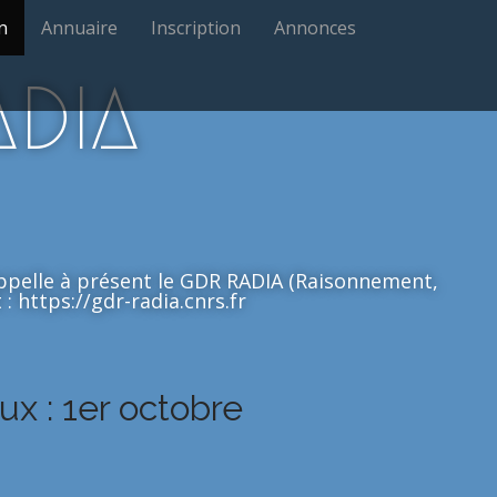
n
Annuaire
Inscription
Annonces
ADIA
'appelle à présent le GDR RADIA (Raisonnement,
: https://gdr-radia.cnrs.fr
x : 1er octobre