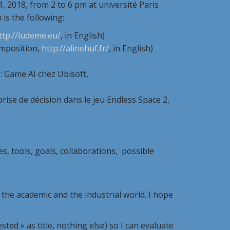
1, 2018, from 2 to 6 pm at université Paris
is the following:
ttp://ludeme.eu/
, in English)
position,
http://alinehuf.fr/
, in English)
Game AI chez Ubisoft,
prise de décision dans le jeu Endless Space 2,
ls, goals, collaborations, possible
 the academic and the industrial world. I hope
sted » as title, nothing else) so I can evaluate