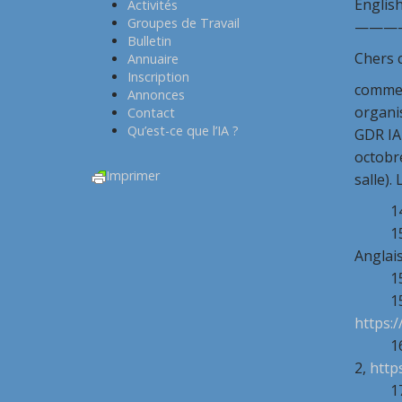
Englis
Activités
Groupes de Travail
———
Bulletin
Chers 
Annuaire
Inscription
comme v
Annonces
organis
Contact
Qu’est-ce que l’IA ?
GDR IA 
octobre
Imprimer
salle).
14h E
15h Ex
Anglais
15h3
15h45 
https:
16h30 
2,
http
17h15