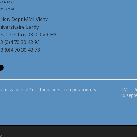
 73 40 50 37
4 73 40 50 01
llier, Dept MMI Vichy
iversitaire Lardy
des Célestins 03200 VICHY
33 (0)4 70 30 43 92
33 (0)4 70 30 43 78
____________________________________________
ia] new journal / call for papers : compositionality
IA2 – P
15 septe
d.