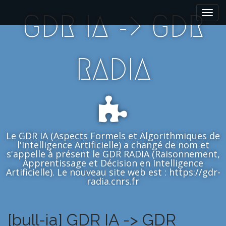
M
S
GDR IA -> GDR
k
a
i
i
p
n
t
m
RADIA
o
e
c
n
o
n
u
t
e
n
Le GDR IA (Aspects Formels et Algorithmiques de
t
l'Intelligence Artificielle) a changé de nom et
s'appelle à présent le GDR RADIA (Raisonnement,
Apprentissage et Décision en Intelligence
Artificielle). Le nouveau site web est : https://gdr-
radia.cnrs.fr
[bull-ia] GDR IA -> GDR