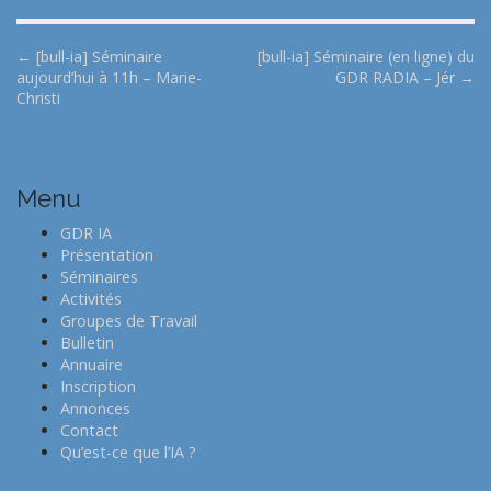
P
← [bull-ia] Séminaire
[bull-ia] Séminaire (en ligne) du
aujourd’hui à 11h – Marie-
GDR RADIA – Jér →
o
Christi
s
t
n
Menu
a
v
GDR IA
i
Présentation
Séminaires
g
Activités
a
Groupes de Travail
t
Bulletin
Annuaire
i
Inscription
o
Annonces
n
Contact
Qu’est-ce que l’IA ?