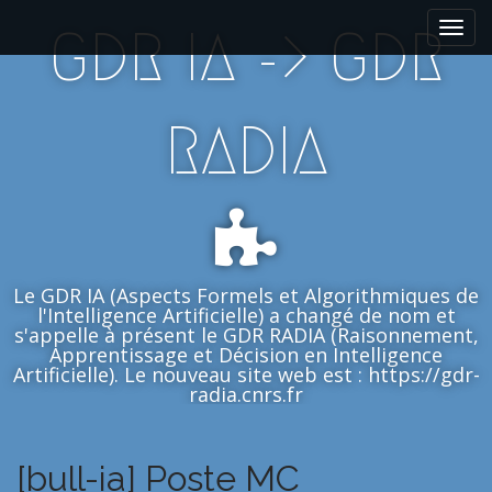
M
S
GDR IA -> GDR
k
a
i
i
p
n
t
m
RADIA
o
e
c
n
o
n
u
t
e
n
Le GDR IA (Aspects Formels et Algorithmiques de
t
l'Intelligence Artificielle) a changé de nom et
s'appelle à présent le GDR RADIA (Raisonnement,
Apprentissage et Décision en Intelligence
Artificielle). Le nouveau site web est : https://gdr-
radia.cnrs.fr
[bull-ia] Poste MC