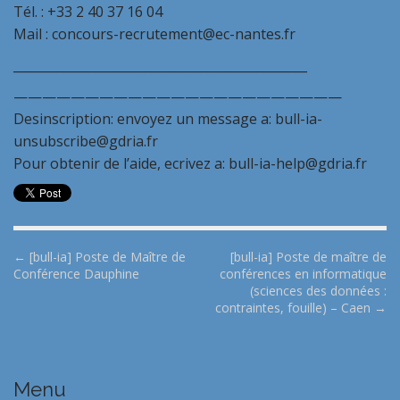
Tél. : +33 2 40 37 16 04
Mail : concours-recrutement@ec-nantes.fr
_______________________________________________
———————————————————————
Desinscription: envoyez un message a: bull-ia-
unsubscribe@gdria.fr
Pour obtenir de l’aide, ecrivez a: bull-ia-help@gdria.fr
P
← [bull-ia] Poste de Maître de
[bull-ia] Poste de maître de
Conférence Dauphine
conférences en informatique
o
(sciences des données :
s
contraintes, fouille) – Caen →
t
n
a
Menu
v