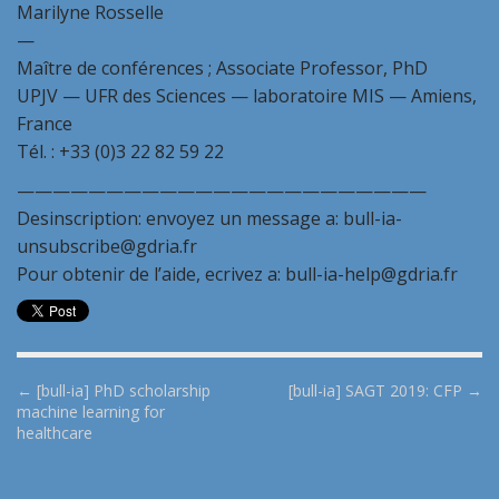
Marilyne Rosselle
—
Maître de conférences ; Associate Professor, PhD
UPJV — UFR des Sciences — laboratoire MIS — Amiens,
France
Tél. : +33 (0)3 22 82 59 22
———————————————————————
Desinscription: envoyez un message a: bull-ia-
unsubscribe@gdria.fr
Pour obtenir de l’aide, ecrivez a: bull-ia-help@gdria.fr
P
← [bull-ia] PhD scholarship
[bull-ia] SAGT 2019: CFP →
machine learning for
o
healthcare
s
t