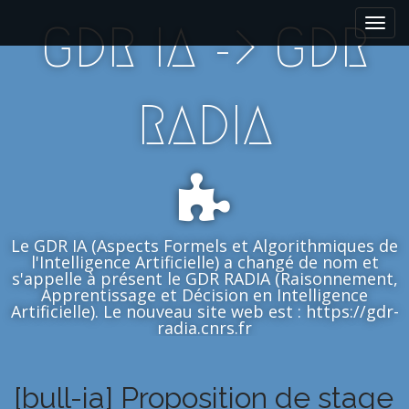
M
S
GDR IA -> GDR
k
a
i
i
p
n
t
m
RADIA
o
e
c
n
o
n
u
t
e
n
Le GDR IA (Aspects Formels et Algorithmiques de
t
l'Intelligence Artificielle) a changé de nom et
s'appelle à présent le GDR RADIA (Raisonnement,
Apprentissage et Décision en Intelligence
Artificielle). Le nouveau site web est : https://gdr-
radia.cnrs.fr
[bull-ia] Proposition de stage