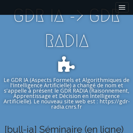
M
S
GDR IA -> GDR
k
a
i
i
p
n
t
m
RADIA
o
e
c
n
o
n
u
t
e
n
Le GDR IA (Aspects Formels et Algorithmiques de
t
l'Intelligence Artificielle) a changé de nom et
s'appelle à présent le GDR RADIA (Raisonnement,
Apprentissage et Décision en Intelligence
Artificielle). Le nouveau site web est : https://gdr-
radia.cnrs.fr
[bull-ia] Séminaire (en ligne)