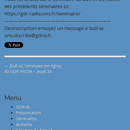
des précédents séminaires ici:
https://gdr-radia.cnrs.fr/seminaire/
———————————————————————
Desinscription: envoyez un message a: bull-ia-
unsubscribe@gdria.fr
P
← [bull-ia] Séminaire (en ligne)
du GDR RADIA – Jeudi 26
o
s
t
n
Menu
a
GDR IA
v
Présentation
i
Séminaires
Activités
g