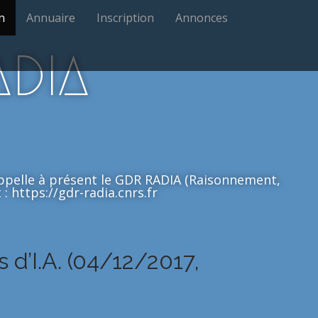
n
Annuaire
Inscription
Annonces
ADIA
'appelle à présent le GDR RADIA (Raisonnement,
: https://gdr-radia.cnrs.fr
 d’I.A. (04/12/2017,