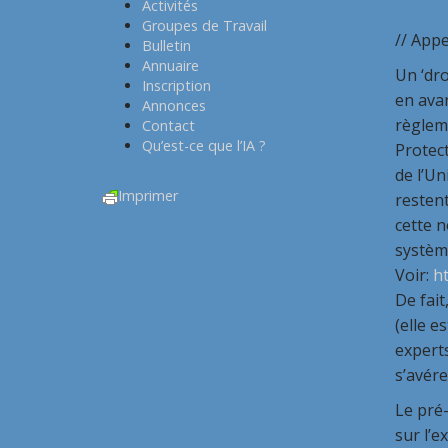
Activités
Groupes de Travail
// Appe
Bulletin
Annuaire
Un ‘dro
Inscription
en avan
Annonces
règlem
Contact
Qu’est-ce que l’IA ?
Protec
de l’U
Imprimer
restent
cette n
système
Voir:
ht
De fait
(elle e
experts
s’avére
Le pré-
sur l’e