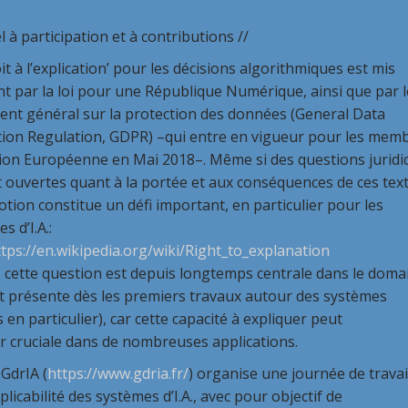
l à participation et à contributions //
it à l’explication’ pour les décisions algorithmiques est mis
t par la loi pour une République Numérique, ainsi que par l
ent général sur la protection des données (General Data
tion Regulation, GDPR) –qui entre en vigueur pour les mem
nion Européenne en Mai 2018–. Même si des questions juridi
 ouvertes quant à la portée et aux conséquences de ces text
otion constitue un défi important, en particulier pour les
s d’I.A.:
tps://en.wikipedia.org/wiki/Right_to_explanation
, cette question est depuis longtemps centrale dans le doma
st présente dès les premiers travaux autour des systèmes
 en particulier), car cette capacité à expliquer peut
r cruciale dans de nombreuses applications.
GdrIA (
https://www.gdria.fr/
) organise une journée de travai
xplicabilité des systèmes d’I.A., avec pour objectif de