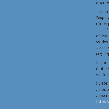
discute
– de la
l’expli
d’inter
– de l’
décisio
vs. de
– des i
(eg. Ex
La jour
état de
sur le 
:: Date
:: Lieu
:: Insc
https: