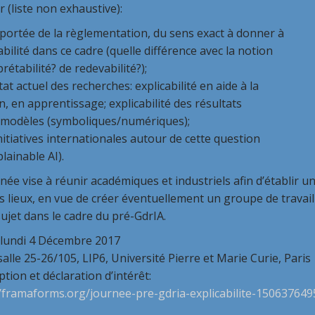
r (liste non exhaustive):
 portée de la règlementation, du sens exact à donner à
cabilité dans ce cadre (quelle différence avec la notion
prétabilité? de redevabilité?);
état actuel des recherches: explicabilité en aide à la
n, en apprentissage; explicabilité des résultats
s modèles (symboliques/numériques);
nitiatives internationales autour de cette question
plainable AI).
née vise à réunir académiques et industriels afin d’établir u
s lieux, en vue de créer éventuellement un groupe de travail
sujet dans le cadre du pré-GdrIA.
: lundi 4 Décembre 2017
: salle 25-26/105, LIP6, Université Pierre et Marie Curie, Paris
ription et déclaration d’intérêt:
//framaforms.org/journee-pre-gdria-explicabilite-150637649